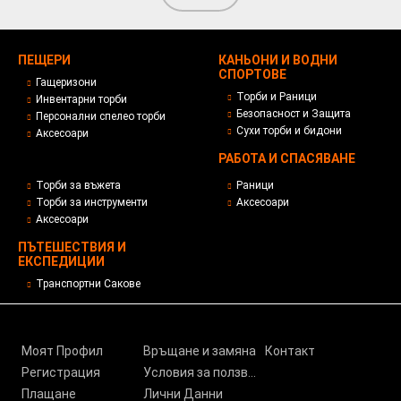
ПЕЩЕРИ
КАНЬОНИ И ВОДНИ
СПОРТОВЕ
Гащеризони
Торби и Раници
Инвентарни торби
Безопасност и Защита
Персонални спелео торби
Сухи торби и бидони
Аксесоари
РАБОТА И СПАСЯВАНЕ
Торби за въжета
Раници
Торби за инструменти
Аксесоари
Аксесоари
ПЪТЕШЕСТВИЯ И
ЕКСПЕДИЦИИ
Транспортни Сакове
Моят Профил
Връщане и замяна
Контакт
Регистрация
Условия за ползване
Плащане
Лични Данни