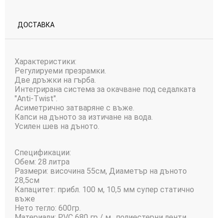
ДОСТАВКА
Характеристики:
Регулируеми презрамки.
Две дръжки на гърба.
Интегрирана система за окачване под седалката
"Anti-Twist".
Асиметрично затваряне с въже.
Капси на дъното за изтичане на вода.
Усилен шев на дъното.
Спецификации:
Обем: 28 литра
Размери: височина 55см, Диаметър на дъното
28,5см
Капацитет: прибл. 100 м, 10,5 мм супер статично
въже
Нето тегло: 600гр.
Материали: PVC 680 гр / м., полиестерни ленти,