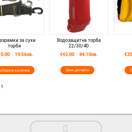
езрамки за сухи
Водозащитна торба
торби
22/30/40
10.00
19.56лв.
€43.00
84.10лв.
€3
Виж детайли
 1