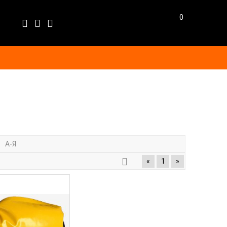
0
Език
EN
BG
А-Я
BGN
EUR
«
1
»
GBP
USD