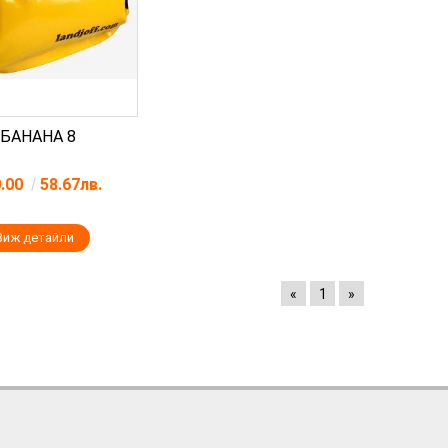
БАНАНА 8
0.00
58.67лв.
Виж детайли
«
1
»