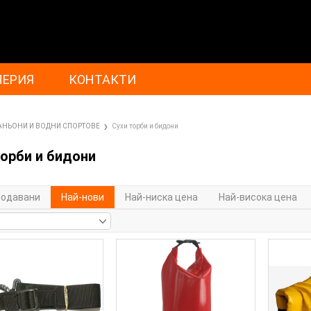
ЛЕРИЯ
КОНТАКТИ
АНЬОНИ И ВОДНИ СПОРТОВЕ
Сухи торби и бидони
торби и бидони
родавани
Най-нови
Най-ниска цена
Най-висока цена