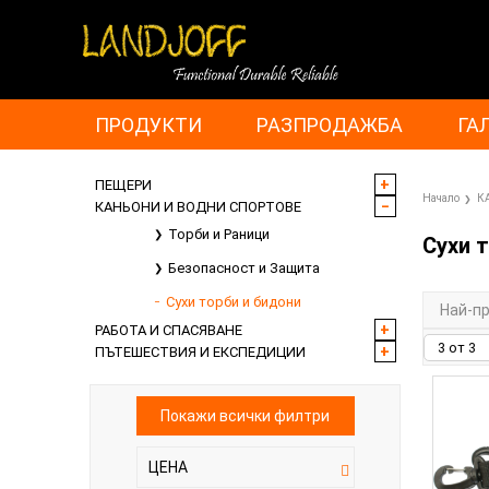
ПРОДУКТИ
РАЗПРОДАЖБА
ГА
ПЕЩЕРИ
Начало
К
КАНЬОНИ И ВОДНИ СПОРТОВЕ
Торби и Раници
Сухи 
Безопасност и Защита
Сухи торби и бидони
Най-п
РАБОТА И СПАСЯВАНЕ
ПЪТЕШЕСТВИЯ И ЕКСПЕДИЦИИ
Покажи всички филтри
ЦЕНА