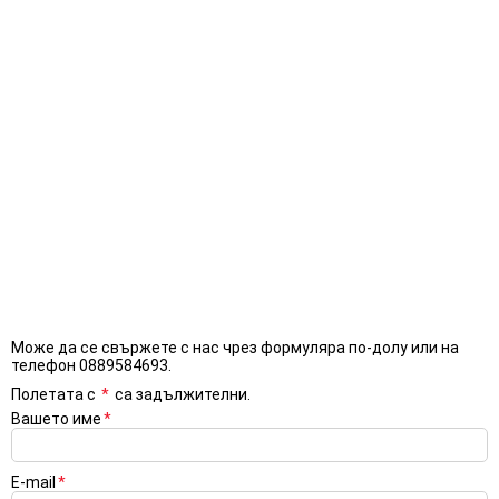
Може да се свържете с нас чрез формуляра по-долу или на
телефон 0889584693.
Полетата с
*
са задължителни.
Вашето име
*
E-mail
*