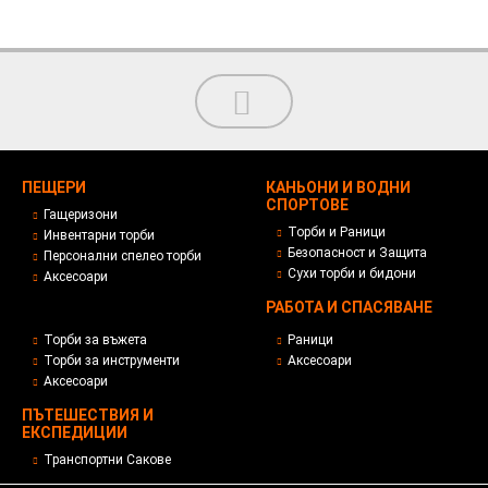
ПЕЩЕРИ
КАНЬОНИ И ВОДНИ
СПОРТОВЕ
Гащеризони
Торби и Раници
Инвентарни торби
Безопасност и Защита
Персонални спелео торби
Сухи торби и бидони
Аксесоари
РАБОТА И СПАСЯВАНЕ
Торби за въжета
Раници
Торби за инструменти
Аксесоари
Аксесоари
ПЪТЕШЕСТВИЯ И
ЕКСПЕДИЦИИ
Транспортни Сакове