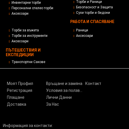
Торби и Раници
Инвентарни торби
Безопасност и Защита
Персонални спелео торби
Сухи торби и бидони
Аксесоари
РАБОТА И СПАСЯВАНЕ
Торби за въжета
Раници
Торби за инструменти
Аксесоари
Аксесоари
ПЪТЕШЕСТВИЯ И
ЕКСПЕДИЦИИ
Транспортни Сакове
Моят Профил
Връщане и замяна
Контакт
Регистрация
Условия за ползване
Плащане
Лични Данни
Доставка
За Нас
Информация за контакти: