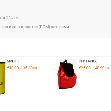
ата 14,5см
тъкан и ленти, ацетал (POM) катарами
МИНИ 3
СПИТАРКА
€18.00
35.20лв.
€25.00
48.90лв.