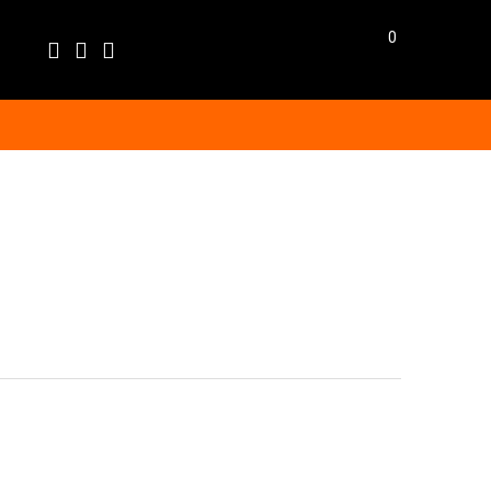
0
Език
EN
BG
BGN
EUR
GBP
USD