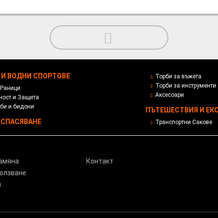
 И ВОДНИ СПОРТОВЕ
Торби за въжета
Торби за инструменти
 Раници
Аксесоари
ност и Защита
рби и бидони
ПЪТЕШЕСТВИЯ И ЕК
 СПАСЯВАНЕ
Транспортни Сакове
амяна
Контакт
ползване
и