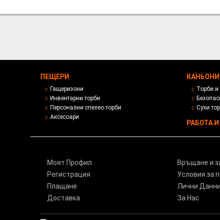
ПЕЩЕРИ
КАНЬОНИ
Гащеризони
Торби и
Инвентарни торби
Безопас
Персонални спелео торби
Сухи то
Аксесоари
РАБОТА И
Моят Профил
Връщане и з
Регистрация
Условия за 
Плащане
Лични Данн
Доставка
За Нас