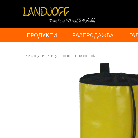
ПРОДУКТИ
РАЗПРОДАЖБА
ГА
Начало
ПЕЩЕРИ
Персонални спелео торби