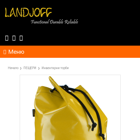
Меню
Начало
ПЕЩЕРИ
Инвентарни торби