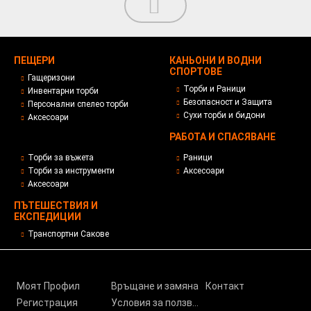
ПЕЩЕРИ
КАНЬОНИ И ВОДНИ
СПОРТОВЕ
Гащеризони
Торби и Раници
Инвентарни торби
Безопасност и Защита
Персонални спелео торби
Сухи торби и бидони
Аксесоари
РАБОТА И СПАСЯВАНЕ
Торби за въжета
Раници
Торби за инструменти
Аксесоари
Аксесоари
ПЪТЕШЕСТВИЯ И
ЕКСПЕДИЦИИ
Транспортни Сакове
Моят Профил
Връщане и замяна
Контакт
Регистрация
Условия за ползване