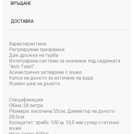
ВРЪЩАНЕ
ДОСТАВКА
Характеристики:
Регулируеми презрамки.
Две дръжки на гърба.
Интегрирана система за окачване под седалката
"Anti-Twist".
Асиметрично затваряне с въже.
Капси на дъното за изтичане на вода.
Усилен шев на дъното.
Спецификации:
Обем: 28 литра
Размери: височина 55см, Диаметър на дъното
28,5см
Капацитет: прибл. 100 м, 10,5 мм супер статично
въже
Нето тегло: 600гр.