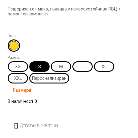
Пещеризон от меко, гъвкаво и износоустойчиво ПВЦ +
ремонтен комплект
Цвят:
Размер:
XS
S
M
L
XL
XXL
Персонализиран
Размери
В наличност
0
Добави в желани