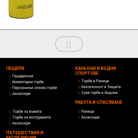
ПЕЩЕРИ
КАНЬОНИ И ВОДНИ
СПОРТОВЕ
Гащеризони
Торби и Раници
Инвентарни торби
Безопасност и Защита
Персонални спелео торби
Сухи торби и бидони
Аксесоари
РАБОТА И СПАСЯВАНЕ
Торби за въжета
Раници
Торби за инструменти
Аксесоари
Аксесоари
ПЪТЕШЕСТВИЯ И
ЕКСПЕДИЦИИ