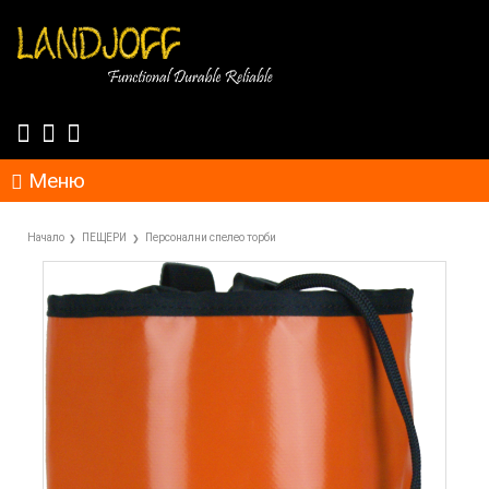
Меню
Начало
ПЕЩЕРИ
Персонални спелео торби