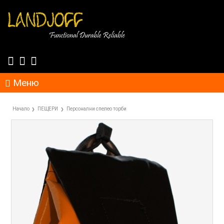
Меню
Начало
ПЕЩЕРИ
Персонални спелео торби