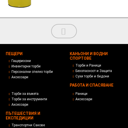
ПЕЩЕРИ
КАНЬОНИ И ВОДНИ
СПОРТОВЕ
Гащеризони
Торби и Раници
Инвентарни торби
Безопасност и Защита
Персонални спелео торби
Сухи торби и бидони
Аксесоари
РАБОТА И СПАСЯВАНЕ
Торби за въжета
Раници
Торби за инструменти
Аксесоари
Аксесоари
ПЪТЕШЕСТВИЯ И
ЕКСПЕДИЦИИ
Транспортни Сакове