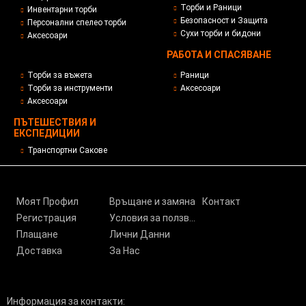
Торби и Раници
Инвентарни торби
Безопасност и Защита
Персонални спелео торби
Сухи торби и бидони
Аксесоари
РАБОТА И СПАСЯВАНЕ
Торби за въжета
Раници
Торби за инструменти
Аксесоари
Аксесоари
ПЪТЕШЕСТВИЯ И
ЕКСПЕДИЦИИ
Транспортни Сакове
Моят Профил
Връщане и замяна
Контакт
Регистрация
Условия за ползване
Плащане
Лични Данни
Доставка
За Нас
Информация за контакти: