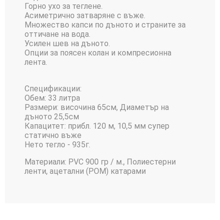
Горно ухо за теглене.
Асиметрично затваряне с въже.
Множество капси по дъното и страните за
оттичане на вода.
Усилен шев на дъното.
Опции за поясен колан и компресионна
лента.
Спецификации:
Обем: 33 литра
Размери: височина 65см, Диаметър на
дъното 25,5см
Капацитет: прибл. 120 м, 10,5 мм супер
статично въже
Нето тегло - 935г.
Материали: PVC 900 гр / м., Полиестерни
ленти, ацетални (POM) катарами