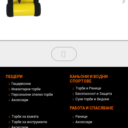
ПЕЩЕРИ
КАНЬОНИ И ВОДНИ
СПОРТОВЕ
Гащеризони
Торби и Раници
Инвентарни торби
Безопасност и Защита
Персонални спелео торби
Сухи торби и бидони
Аксесоари
РАБОТА И СПАСЯВАНЕ
Торби за въжета
Раници
Торби за инструменти
Аксесоари
Аксесоари