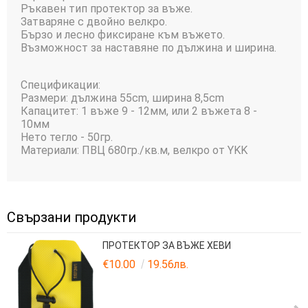
Ръкавен тип протектор за въже.
Затваряне с двойно велкро.
Бързо и лесно фиксиране към въжето.
Възможност за наставяне по дължина и ширина.
Спецификации:
Размери: дължина 55сm, ширина 8,5сm
Капацитет: 1 въже 9 - 12мм, или 2 въжета 8 -
10мм
Нето тегло - 50гр.
Материали: ПВЦ 680гр./кв.м, велкро от YKK
Свързани продукти
ПРОТЕКТОР ЗА ВЪЖЕ ХЕВИ
€10.00
19.56лв.