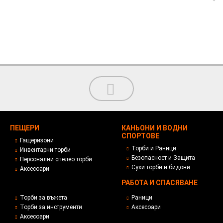
ПЕЩЕРИ
КАНЬОНИ И ВОДНИ
СПОРТОВЕ
Гащеризони
Торби и Раници
Инвентарни торби
Безопасност и Защита
Персонални спелео торби
Сухи торби и бидони
Аксесоари
РАБОТА И СПАСЯВАНЕ
Торби за въжета
Раници
Торби за инструменти
Аксесоари
Аксесоари