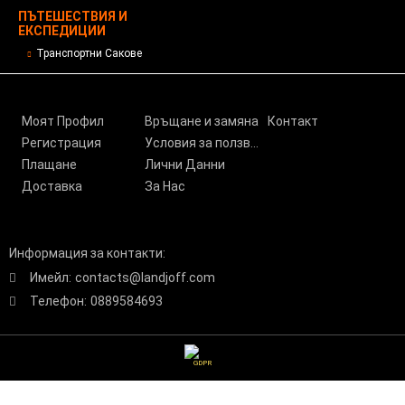
ПЪТЕШЕСТВИЯ И
ЕКСПЕДИЦИИ
Транспортни Сакове
Моят Профил
Връщане и замяна
Контакт
Регистрация
Условия за ползване
Плащане
Лични Данни
Доставка
За Нас
Информация за контакти:
Имейл:
contacts@landjoff.com
Телефон:
0889584693
GDPR
Нашият онлайн магазин е 100% съобразен с GDPR.