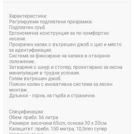
Характеристики:
Регулируеми подплатени презрамки.
Подплатен гръб.
Ергономична конструкция за по-комфортно
носене.
Прозрачен капак с вътрешен джоб с цип и място
за идентификация.
Система за фиксиране на капака в отворено
положение.
Затваряне с шнур и стопер, проектирано за лесна
манипулация в трудна условия.
Голям вътрешен джоб.
Поясен колан с иновативна система за лесен
монтаж.
Дръжки - горна, на гърба и странични.
Спецификации:
Обем: прибл. 56 литра
Размери: височина 65сm, основа 30 х 20см
Капацитет: прибл. 150 метра, 10,5mm супер