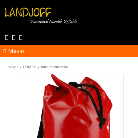
Меню
Начало
ПЕЩЕРИ
Инвентарни торби