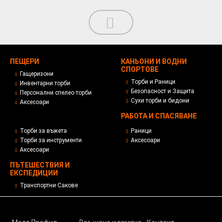
ПЕЩЕРИ
КАНЬОНИ И ВОДНИ
СПОРТОВЕ
Гащеризони
Торби и Раници
Инвентарни торби
Безопасност и Защита
Персонални спелео торби
Сухи торби и бидони
Аксесоари
РАБОТА И СПАСЯВАНЕ
Торби за въжета
Раници
Торби за инструменти
Аксесоари
Аксесоари
ПЪТЕШЕСТВИЯ И
ЕКСПЕДИЦИИ
Транспортни Сакове