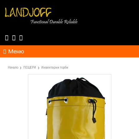
Меню
Начало
ПЕЩЕРИ
Инвентарни торби