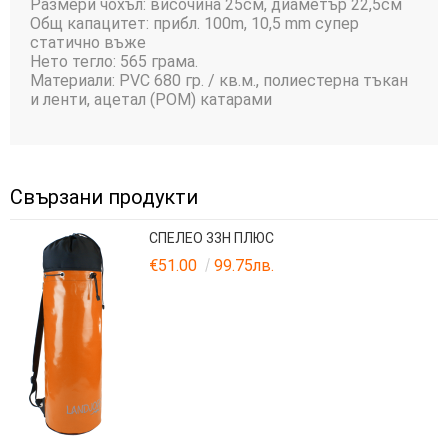
Размери чохъл: височина 25см, диаметър 22,5см
Общ капацитет: прибл. 100m, 10,5 mm супер
статично въже
Нето тегло: 565 грама.
Материали: PVC 680 гр. / кв.м., полиестерна тъкан
и ленти, ацетал (POM) катарами
Свързани продукти
СПЕЛЕО 33H ПЛЮС
€51.00
99.75лв.