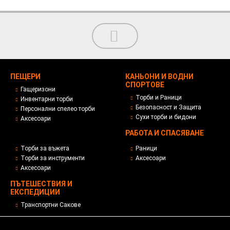
ПЕЩЕРИ
КАНЬОНИ И ВОДНИ
СПОРТОВЕ
Гащеризони
Торби и Раници
Инвентарни торби
Безопасност и Защита
Персонални спелео торби
Сухи торби и бидони
Аксесоари
РАБОТА И СПАСЯВАНЕ
Торби за въжета
Раници
Торби за инструменти
Аксесоари
Аксесоари
ПЪТЕШЕСТВИЯ И
ЕКСПЕДИЦИИ
Транспортни Сакове