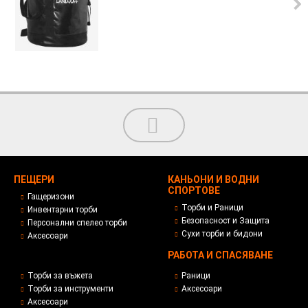
ПЕЩЕРИ
КАНЬОНИ И ВОДНИ
СПОРТОВЕ
Гащеризони
Торби и Раници
Инвентарни торби
Безопасност и Защита
Персонални спелео торби
Сухи торби и бидони
Аксесоари
РАБОТА И СПАСЯВАНЕ
Торби за въжета
Раници
Торби за инструменти
Аксесоари
Аксесоари