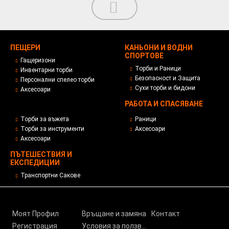
ПЕЩЕРИ
КАНЬОНИ И ВОДНИ
СПОРТОВЕ
Гащеризони
Торби и Раници
Инвентарни торби
Безопасност и Защита
Персонални спелео торби
Сухи торби и бидони
Аксесоари
РАБОТА И СПАСЯВАНЕ
Торби за въжета
Раници
Торби за инструменти
Аксесоари
Аксесоари
ПЪТЕШЕСТВИЯ И
ЕКСПЕДИЦИИ
Транспортни Сакове
Моят Профил
Връщане и замяна
Контакт
Регистрация
Условия за ползване