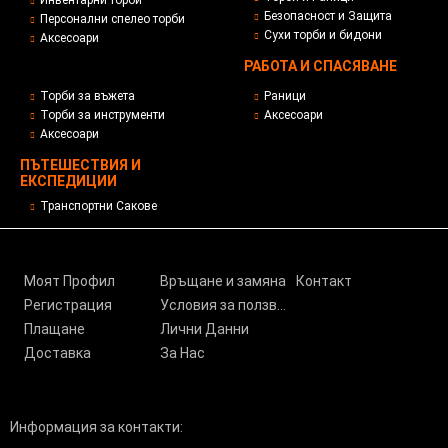
Инвентарни торби
Безопасност и Защита
Персонални спелео торби
Сухи торби и бидони
Аксесоари
РАБОТА И СПАСЯВАНЕ
Торби за въжета
Раници
Торби за инструменти
Аксесоари
Аксесоари
ПЪТЕШЕСТВИЯ И
ЕКСПЕДИЦИИ
Транспортни Сакове
Моят Профил
Връщане и замяна
Контакт
Регистрация
Условия за ползване
Плащане
Лични Данни
Доставка
За Нас
Информация за контакти: