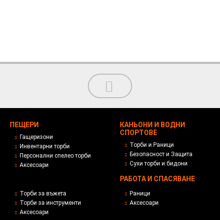
ПЕЩЕРИ
КАНЬОНИ И ВОДНИ
СПОРТОВЕ
Гащеризони
Торби и Раници
Инвентарни торби
Безопасност и Защита
Персонални спелео торби
Сухи торби и бидони
Аксесоари
РАБОТА И СПАСЯВАНЕ
Торби за въжета
Раници
Торби за инструменти
Аксесоари
Аксесоари