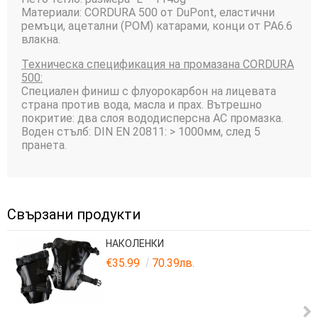
Материали: CORDURA 500 от DuPont, еластични
ремъци, ацетални (POM) катарами, конци от PA6.6
влакна.
Техническа спецификация на промазана CORDURA
500:
Специален финиш с флуорокарбон на лицевата
страна против вода, масла и прах. Вътрешно
покритие: два слоя вододисперсна AC промазка.
Воден стълб: DIN EN 20811: > 1000мм, след 5
пранета.
Свързани продукти
НАКОЛЕНКИ
€35.99
70.39лв.