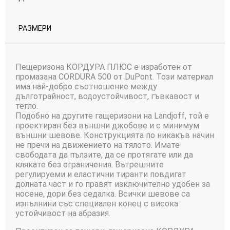
РАЗМЕРИ
Пещеризона КОРДУРА ПЛЮС е изработен от
промазана CORDURA 500 от DuPont. Този материал
има най-добро съотношение между
дълготрайност, водоустойчивост, гъвкавост и
тегло.
Подобно на другите гащеризони на Landjoff, той е
проектиран без външни джобове и с минимум
външни шевове. Конструкцията по никакъв начин
не пречи на движението на тялото. Имате
свободата да пълзите, да се протягате или да
клякате без ограничения. Вътрешните
регулируеми и еластични тиранти повдигат
долната част и го правят изключително удобен за
носене, дори без седалка. Всички шевове са
изпълнини със специален конец с висока
устойчивост на абразия.