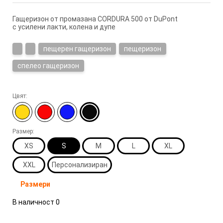
Гащеризон от промазана CORDURA 500 от DuPont
с усилени лакти, колена и дупе
пещерен гащеризон
пещеризон
спелео гащеризон
Цвят:
Размер:
XS
S
M
L
XL
XXL
Персонализиран
Размери
В наличност
0