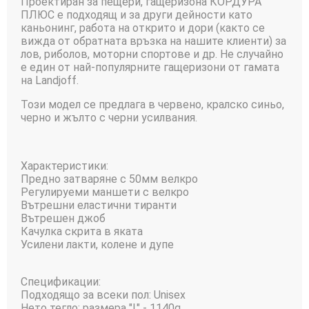
Проектиран за пещери, гащеризона КОРДУРА
ПЛЮС е подходящ и за други дейности като
каньонинг, работа на открито и дори (както се
вижда от обратната връзка на нашите клиенти) за
лов, риболов, моторни спортове и др. Не случайно
е един от най-популярните гащеризони от гамата
на Landjoff.
Този модел се предлага в червено, кралско синьо,
черно и жълто с черни усилвания.
Характеристики:
Предно затваряне с 50мм велкро
Регулируеми маншети с велкро
Вътрешни еластични тиранти
Вътрешен джоб
Качулка скрита в яката
Усилени лакти, колене и дупе
Спецификации:
Подходящо за всеки пол: Unisex
Нето тегло: размера "L" - 1140g