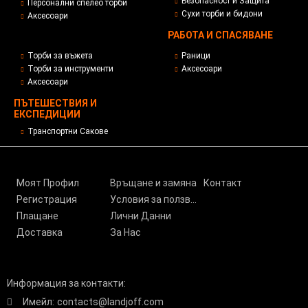
Безопасност и Защита
Персонални спелео торби
Сухи торби и бидони
Аксесоари
РАБОТА И СПАСЯВАНЕ
Торби за въжета
Раници
Торби за инструменти
Аксесоари
Аксесоари
ПЪТЕШЕСТВИЯ И
ЕКСПЕДИЦИИ
Транспортни Сакове
Моят Профил
Връщане и замяна
Контакт
Регистрация
Условия за ползване
Плащане
Лични Данни
Доставка
За Нас
Информация за контакти:
Имейл:
contacts@landjoff.com