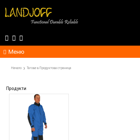
Меню
Начало
Тагове в Продуктова страница
Продукти