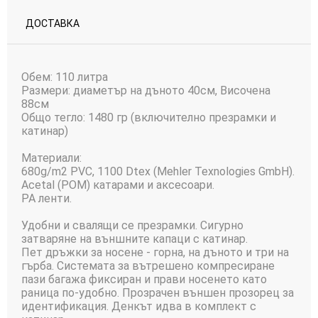
ДОСТАВКА
Обем
:
110
литра
Размери
:
диаметър
на дъното 40см
, Височена
88см
Общо тегло
:
1480 гр
(включително
презрамки и
катинар
)
Материали:
680g/m2
PVC,
1100
Dtex
(
Mehler
Texnologies
GmbH)
.
Acetal
(
POM
)
катарами
и
аксесоари.
PA
ленти
.
Удобни
и
свалящи
се презрамки
.
Сигурно
затваряне
на
външните
капаци с
катинар
.
Пет
дръжки за носене
- горна
, на
дъното
и
три
на
гърба
.
Системата за вътрешено
компресиране
пази
багажа
фиксиран и
прави
носенето като
раница
по-удобно.
Прозрачен
външен
прозорец
за
идентификация.
Денкът
идва
в
комплект
с