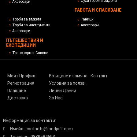
Сухи торби и бидони
Аксесоари
РАБОТА И СПАСЯВАНЕ
Торби за въжета
Раници
Торби за инструменти
Аксесоари
Аксесоари
ПЪТЕШЕСТВИЯ И
ЕКСПЕДИЦИИ
Транспортни Сакове
Моят Профил
Връщане и замяна
Контакт
Регистрация
Условия за ползване
Плащане
Лични Данни
Доставка
За Нас
Информация за контакти:
Имейл:
contacts@landjoff.com
Телефон:
0889584693