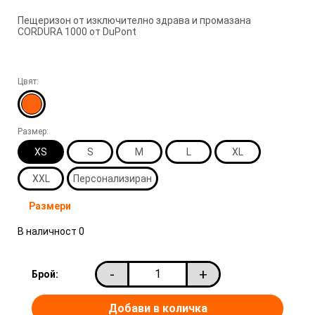
Пещеризон от изключително здрава и промазана
CORDURA 1000 от DuPont
Цвят:
Размер:
XS
S
M
L
XL
XXL
Персонализиран
Размери
В наличност
0
-
+
Брой: