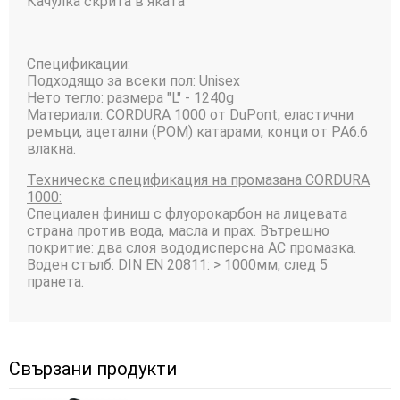
Качулка скрита в яката
Спецификации:
Подходящо за всеки пол: Unisex
Нето тегло: размера "L" - 1240g
Материали: CORDURA 1000 от DuPont, еластични
ремъци, ацетални (POM) катарами, конци от PA6.6
влакна.
Техническа спецификация на промазана CORDURA
1000:
Специален финиш с флуорокарбон на лицевата
страна против вода, масла и прах. Вътрешно
покритие: два слоя вододисперсна AC промазка.
Воден стълб: DIN EN 20811: > 1000мм, след 5
пранета.
Свързани продукти