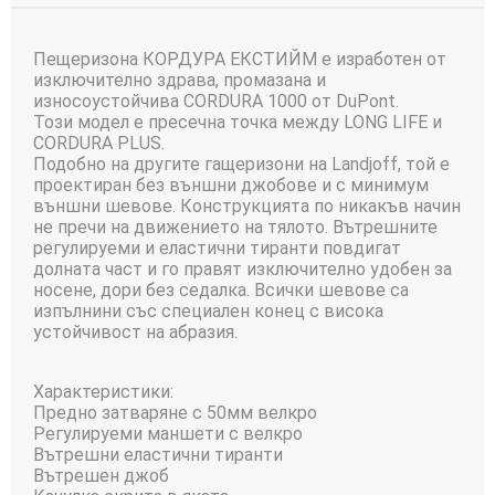
Пещеризона КОРДУРА ЕКСТИЙМ е изработен от
изключително здрава, промазана и
износоустойчива CORDURA 1000 от DuPont.
Този модел е пресечна точка между LONG LIFE и
CORDURA PLUS.
Подобно на другите гащеризони на Landjoff, той е
проектиран без външни джобове и с минимум
външни шевове. Конструкцията по никакъв начин
не пречи на движението на тялото. Вътрешните
регулируеми и еластични тиранти повдигат
долната част и го правят изключително удобен за
носене, дори без седалка. Всички шевове са
изпълнини със специален конец с висока
устойчивост на абразия.
Характеристики:
Предно затваряне с 50мм велкро
Регулируеми маншети с велкро
Вътрешни еластични тиранти
Вътрешен джоб