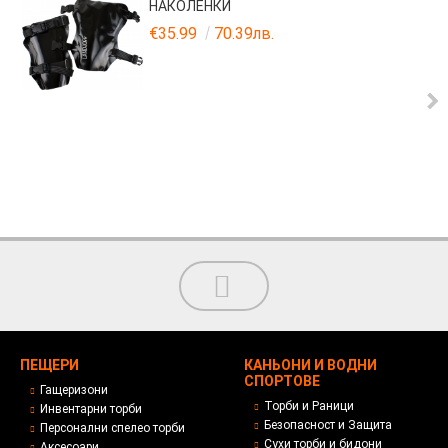
НАКОЛЕНКИ
€35.99
70.39лв.
ПЕЩЕРИ
КАНЬОНИ И ВОДНИ
СПОРТОВЕ
Гащеризони
Торби и Раници
Инвентарни торби
Безопасност и Защита
Персонални спелео торби
Сухи торби и бидони
Аксесоари