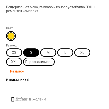
Пещеризон от меко, гъвкаво и износоустойчиво ПВЦ +
ремонтен комплект
Цвят:
Размер:
XS
S
M
L
XL
XXL
Персонализиран
Размери
В наличност
0
Добави в желани