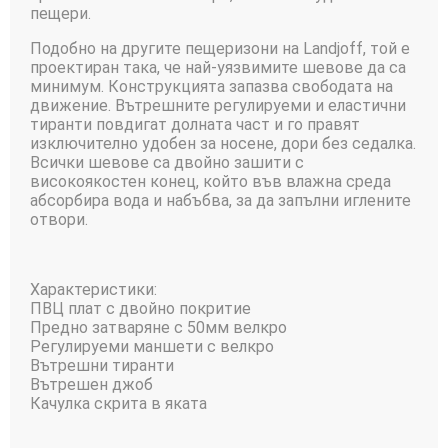
пещери.
Подобно на другите пещеризони на Landjoff, той е
проектиран така, че най-уязвимите шевове да са
минимум. Конструкцията запазва свободата на
движение. Вътрешните регулируеми и еластични
тиранти повдигат долната част и го правят
изключително удобен за носене, дори без седалка.
Всички шевове са двойно зашити с
високоякостен конец, който във влажна среда
абсорбира вода и набъбва, за да запълни иглените
отвори.
Характеристики:
ПВЦ плат с двойно покритие
Предно затваряне с 50мм велкро
Регулируеми маншети с велкро
Вътрешни тиранти
Вътрешен джоб
Качулка скрита в яката