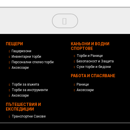
ПЕЩЕРИ
КАНЬОНИ И ВОДНИ
СПОРТОВЕ
Гащеризони
Торби и Раници
Инвентарни торби
Безопасност и Защита
Персонални спелео торби
Сухи торби и бидони
Аксесоари
РАБОТА И СПАСЯВАНЕ
Торби за въжета
Раници
Торби за инструменти
Аксесоари
Аксесоари
ПЪТЕШЕСТВИЯ И
ЕКСПЕДИЦИИ
Транспортни Сакове