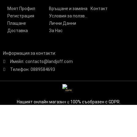
Моят Профил
Връщане и замяна
Контакт
Регистрация
Условия за ползване
Плащане
Лични Данни
Доставка
За Нас
Информация за контакти:
Имейл:
contacts@landjoff.com
Телефон:
0889584693
GDPR
Нашият онлайн магазин е 100% съобразен с GDPR.
Прочетете нашата политика
Моите лични данни
Онлайн магазин от SELITON